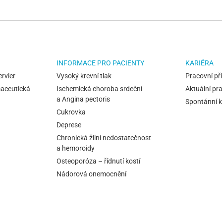
INFORMACE PRO PACIENTY
KARIÉRA
ervier
Vysoký krevní tlak
Pracovní pří
maceutická
Ischemická choroba srdeční
Aktuální pra
a Angina pectoris
Spontánní 
Cukrovka
Deprese
Chronická žilní nedostatečnost
a hemoroidy
Osteoporóza – řídnutí kostí
Nádorová onemocnění